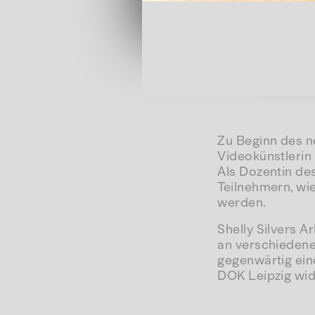
Zu Beginn des n
Videokünstlerin S
Als Dozentin de
Teilnehmern, wi
werden.
Shelly Silvers A
an verschiedenen
gegenwärtig ein
DOK Leipzig wi
Zum Anlass ihre