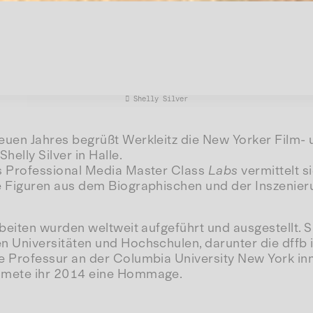
 Shelly Silver
euen Jahres begrüßt Werkleitz die New Yorker Film- 
helly Silver in Halle.
s Professional Media Master Class
Labs
vermittelt s
e Figuren aus dem Biographischen und der Inszenier
rbeiten wurden weltweit aufgeführt und ausgestellt. S
 Universitäten und Hochschulen, darunter die dffb in
e Professur an der Columbia University New York inn
dmete ihr 2014 eine Hommage.
s Besuches wird im Januar ihr Film
What I'm Looking