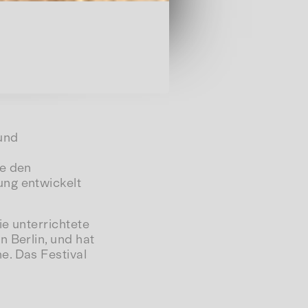
und
ie den
ung entwickelt
ie unterrichtete
 Berlin, und hat
e. Das Festival
 For
im