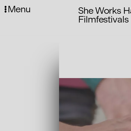
Menu
She Works Ha
Filmfestivals
Media