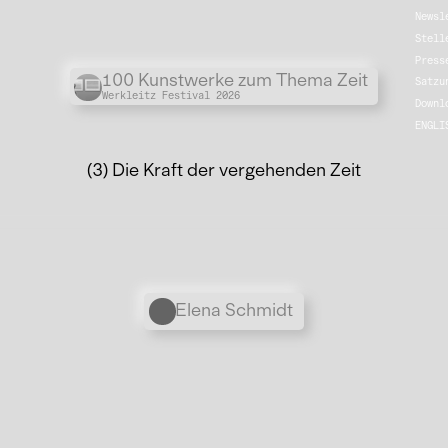
Newsl
Stell
Press
Übergordnete Werke und V
100 Kunstwerke zum Thema Zeit
Satzu
Werkleitz Festival 2026
Downl
ENGLI
(3) Die Kraft der vergehenden Zeit
Personen
Elena Schmidt