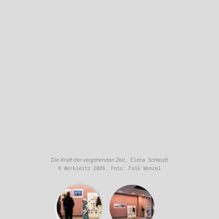
Die Kraft der vergehenden Zeit
, Elena Schmidt
© Werkleitz 2026, Foto: Falk Wenzel